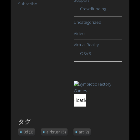
Subscribe
Crowdfunding
Uncategorized
Video
Virtual Reality
OSVR
タグ
3d
(3)
airbrush
(5)
art
(2)