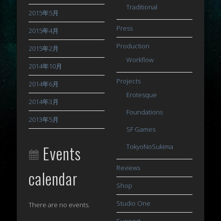
Traditional
2015年5月
Press
2015年4月
Production
2015年2月
Workflow
2014年10月
Projects
2014年6月
Erotesque
2014年3月
Foundations
2013年5月
SF Games
Events
TokyoNoSukima
Reviews
calendar
Shop
Studio One
There are no events.
Support