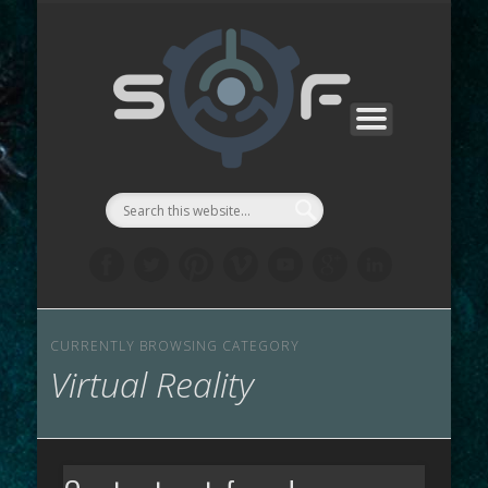
PROJECTS
サポート
お問合せ
ABOUT
WORKS
ストア
リンク
LAB
::Symbi
Facto
シゴル
CURRENTLY BROWSING CATEGORY
Virtual Reality