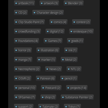
artbook
(11)
artwork
(3)
Blender
(3)
CD
(2)
Character design
(2)
Clip Studio Paint
(7)
comics
(4)
contest
(2)
crowdfunding
(3)
digital
(12)
erotesque
(10)
Foundations
(4)
Games
(7)
goods
(1)
horror
(3)
illustration
(6)
ink
(1)
manga
(7)
marker
(1)
Metal
(2)
Necrosphere
(2)
News
(2)
NTL
(2)
OSVR
(2)
Patreon
(6)
pencil
(1)
personal
(10)
Postcard
(2)
projects
(14)
SFGames
(7)
shop
(2)
Substance Painter
(2)
support
(2)
Tabmate
(2)
Tokyo
(7)